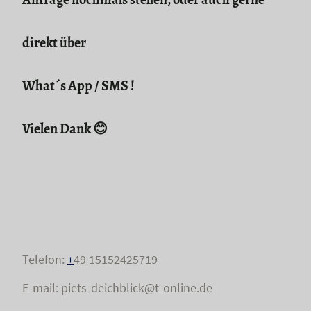
direkt über
What´s App / SMS !
Vielen Dank 😊
Telefon:
+
49 15152425719
E-mail: piets-deichblick@t-online.de